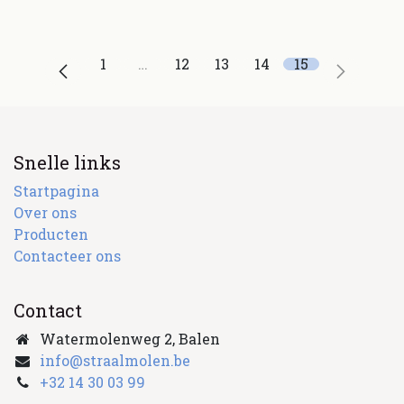
1
…
12
13
14
15
Snelle links
Startpagina
Over ons
Producten
Contacteer ons
Contact
Watermolenweg 2, Balen
info@straalmolen.be
+
32 14 30 03 99