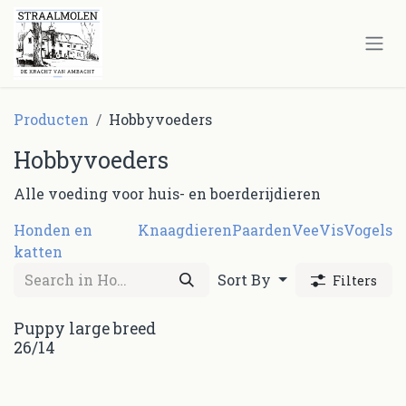
Overslaan naar inhoud
Producten
Hobbyvoeders
Hobbyvoeders
Alle voeding voor huis- en boerderijdieren
Honden en
Knaagdieren
Paarden
Vee
Vis
Vogels
katten
Sort By
Filters
Puppy large breed
26/14