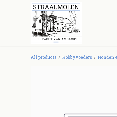
Overslaan naar inhoud
Startpagina
All products
Hobbyvoeders
Honden e