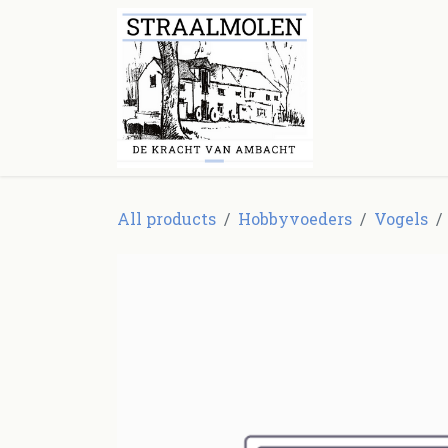
Overslaan naar inhoud
Startpagina
All products
Hobbyvoeders
Vogels