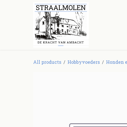
Overslaan naar inhoud
Startpagina
All products
Hobbyvoeders
Honden e